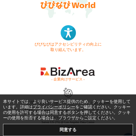
びびなびはアクセシビリティの向上に
取り組んでいます。
- 企業向けサービス -
本サイトでは、より良いサービス提供のため、クッキーを使用して
お問い合わせ
はじめてガイド
よくある質問
います。詳細は
プライバシーポリシー
をご確認ください。クッキー
利用規約
商標・著作権
プライバシーポリシー
の使用を許可する場合は同意するボタンを押してください。クッキ
ーの使用を拒否する場合は、ブラウザからご設定ください。
Copyright © 1999-2026 Vivid Navigation, Inc. All Rights Reserved.
Server US (75) @ Los Angeles Data Center