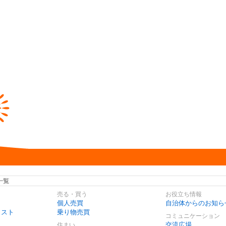
一覧
売る・買う
お役立ち情報
個人売買
自治体からのお知ら
リスト
乗り物売買
コミュニケーション
交流広場
住まい