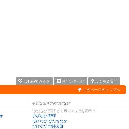
はじめてガイド
お問い合わせ
よくある質問
このページのトップへ
身近なエリアのびびなび
"びびなび 那珂" から近いエリアを表示中
せ
びびなび 那珂
びびなび ひたちなか
びびなび 常陸太田