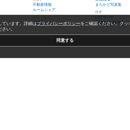
不動産情報
まちかど写真集
ルームシェア
検索
びびサーチ
会う・話す
仲間探し
Web Access No.
しています。詳細は
プライバシーポリシー
をご確認ください。クッ
ださい。
Copyright © 1999-2026
Vivid Navigation, Inc.
All Rights Reserved.