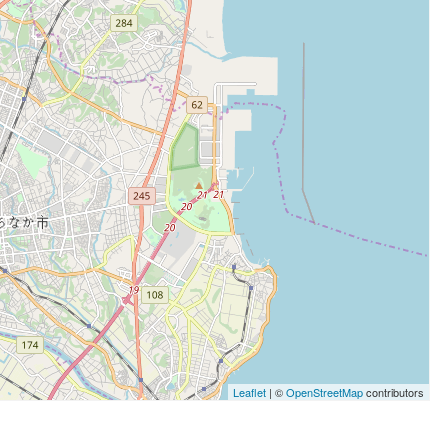
Leaflet
| ©
OpenStreetMap
contributors