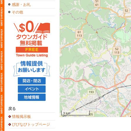
感謝・お礼
その他
戻る
3 km
情報掲示板
びびなびトップページ