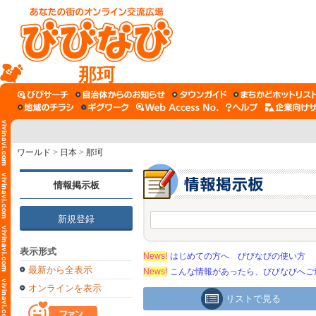
那珂
ワールド
>
日本
>
那珂
情報掲示板
新規登録
表示形式
News!
はじめての方へ びびなびの使い方
最新から全表示
News!
こんな情報があったら、びびなびへご
オンラインを表示
リストで見る