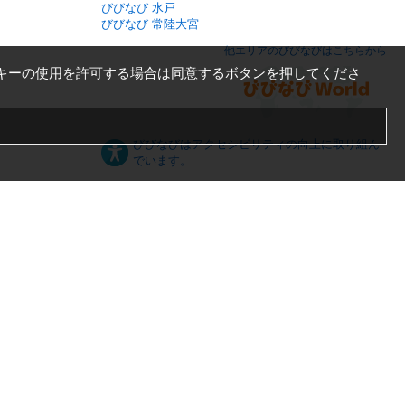
びびなび 水戸
びびなび 常陸大宮
他エリアのびびなびはこちらから
キーの使用を許可する場合は同意するボタンを押してくださ
びびなびはアクセシビリティの向上に取り組ん
でいます。
日本語
English
español
ภาษาไทย
한국어
中文
PC版
スマートフォン版