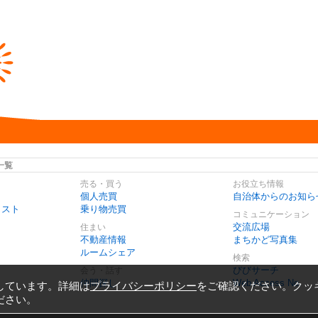
一覧
売る・買う
お役立ち情報
個人売買
自治体からのお知ら
リスト
乗り物売買
コミュニケーション
交流広場
住まい
不動産情報
まちかど写真集
ルームシェア
検索
びびサーチ
会う・話す
仲間探し
Web Access No.
しています。詳細は
プライバシーポリシー
をご確認ください。クッ
ださい。