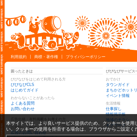
利用規約
商標・著作権
プライバシーポリシー
困ったときは
びびなびサービス
びびなびをはじめて利用される方
おでかけ
びびなびCLS
タウンガイド
はじめてガイド
まちかどホット
イベント情報
わからないことがあったら
よくある質問
生活情報
お問い合わせ
仕事探し
情報掲示板
広告出稿・有料掲載をお考えの方
地域のチラシ
本サイトでは、より良いサービス提供のため、クッキーを使用
ギグワーク
お気軽にご相談・お問い合わせ下さい
い。クッキーの使用を拒否する場合は、ブラウザからご設定く
広告のお問い合わせ