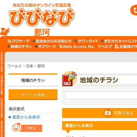
那珂
ワールド
>
日本
>
那珂
地域のチラシ
チラシを登録
表示形式
写真で見る
最新から全表示
最新から全表示