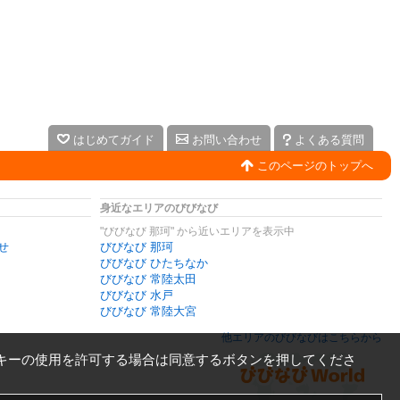
はじめてガイド
お問い合わせ
よくある質問
このページのトップへ
身近なエリアのびびなび
"びびなび 那珂" から近いエリアを表示中
せ
びびなび 那珂
びびなび ひたちなか
びびなび 常陸太田
びびなび 水戸
びびなび 常陸大宮
他エリアのびびなびはこちらから
キーの使用を許可する場合は同意するボタンを押してくださ