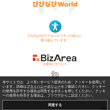
びびなびはアクセシビリティの向上に
取り組んでいます。
- 企業向けサービス -
本サイトでは、より良いサービス提供のため、クッキーを使用して
お問い合わせ
はじめてガイド
よくある質問
います。詳細は
プライバシーポリシー
をご確認ください。クッキー
利用規約
商標・著作権
プライバシーポリシー
の使用を許可する場合は同意するボタンを押してください。クッキ
ーの使用を拒否する場合は、ブラウザからご設定ください。
Copyright © 1999-2026 Vivid Navigation, Inc. All Rights Reserved.
Server US (44) @ Los Angeles Data Center