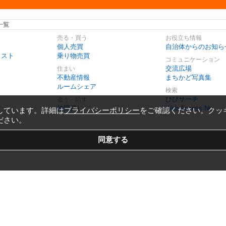
一覧
売る・買う
お役立ち情報
個人売買
自治体からのお知ら
リスト
乗り物売買
コミュニケーション
交流広場
住まい
不動産情報
まちかど写真集
ルームシェア
検索
びびサーチ
会う・話す
仲間探し
Web Access No.
しています。詳細は
プライバシーポリシー
をご確認ください。クッ
ださい。