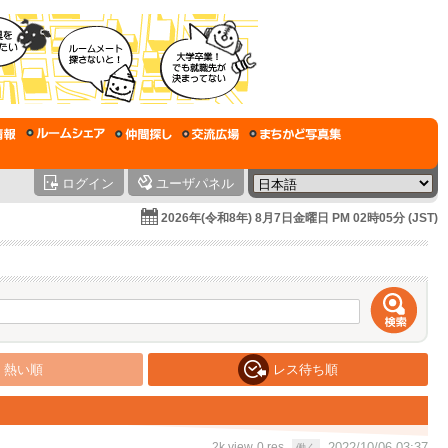
ログイン
ユーザパネル
2026年(令和8年) 8月7日金曜日 PM 02時05分 (JST)
熱い順
レス待ち順
2k view
0 res
2022/10/06 03:37
働く