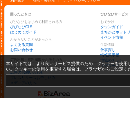
利用規約
商標・著作権
プライバシーポリシー
困ったときは
びびなびサービス
びびなびをはじめて利用される方
おでかけ
びびなびCLS
タウンガイド
はじめてガイド
まちかどホット
イベント情報
わからないことがあったら
よくある質問
生活情報
お問い合わせ
仕事探し
情報掲示板
広告出稿・有料掲載をお考えの方
地域のチラシ
本サイトでは、より良いサービス提供のため、クッキーを使用
ギグワーク
お気軽にご相談・お問い合わせ下さい
い。クッキーの使用を拒否する場合は、ブラウザからご設定く
広告のお問い合わせ
プレスリリースお申し込み
メディアの方へ