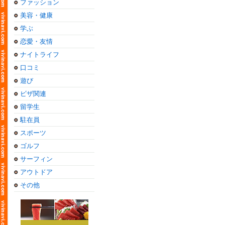
ファッション
美容・健康
学ぶ
恋愛・友情
ナイトライフ
口コミ
遊び
ビザ関連
留学生
駐在員
スポーツ
ゴルフ
サーフィン
アウトドア
その他