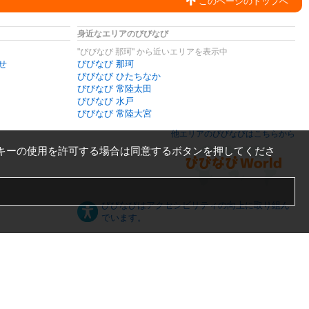
このページのトップへ
身近なエリアのびびなび
"びびなび 那珂" から近いエリアを表示中
せ
びびなび 那珂
びびなび ひたちなか
びびなび 常陸太田
びびなび 水戸
びびなび 常陸大宮
他エリアのびびなびはこちらから
キーの使用を許可する場合は同意するボタンを押してくださ
びびなびはアクセシビリティの向上に取り組ん
でいます。
日本語
English
español
ภาษาไทย
한국어
中文