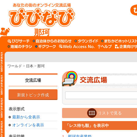
那珂
ワールド
>
日本
>
那珂
交流広場
新規トピック作成
表示形式
リストで見る
最新から全表示
オンラインを表示
「レス待ち順」を表示中
表示切替
那珂市産業祭
1.