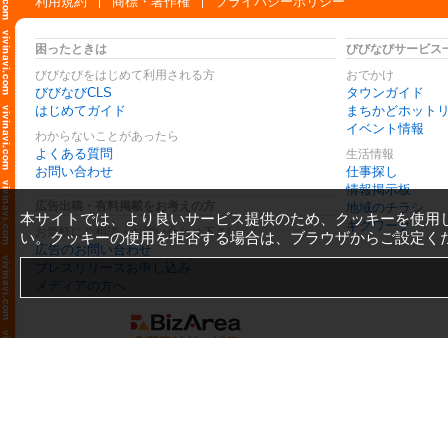
利用規約
商標・著作権
プライバシーポリシー
困ったときは
びびなびサービス
びびなびをはじめて利用される方
おでかけ
びびなびCLS
タウンガイド
はじめてガイド
まちかどホット
イベント情報
わからないことがあったら
よくある質問
生活情報
お問い合わせ
仕事探し
情報掲示板
広告出稿・有料掲載をお考えの方
地域のチラシ
本サイトでは、より良いサービス提供のため、クッキーを使用
ギグワーク
お気軽にご相談・お問い合わせ下さい
い。クッキーの使用を拒否する場合は、ブラウザからご設定く
広告のお問い合わせ
プレスリリースお申し込み
メディアの方へ