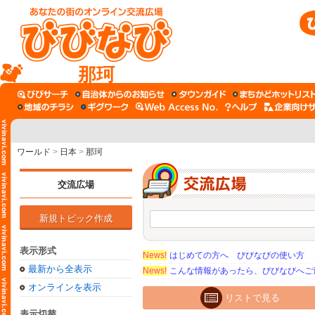
那珂
ワールド
>
日本
>
那珂
交流広場
新規トピック作成
表示形式
News!
はじめての方へ びびなびの使い方
最新から全表示
News!
こんな情報があったら、びびなびへご
オンラインを表示
リストで見る
表示切替