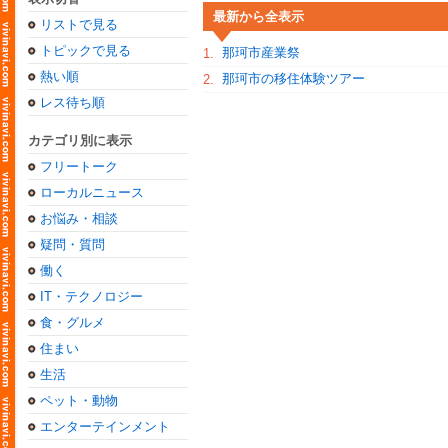
最新から全表示
リストで見る
トピックで見る
那珂市産業祭
1.
熱い順
那珂市の移住体験ツアー
2.
レス待ち順
カテゴリ別に表示
フリートーク
ローカルニュース
お悩み・相談
疑問・質問
働く
IT・テクノロジー
食・グルメ
住まい
生活
ペット・動物
エンターテインメント