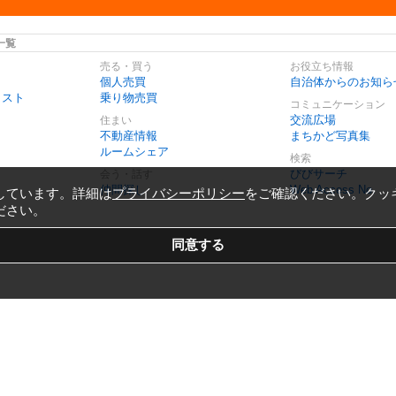
一覧
売る・買う
お役立ち情報
個人売買
自治体からのお知ら
リスト
乗り物売買
コミュニケーション
交流広場
住まい
不動産情報
まちかど写真集
ルームシェア
検索
びびサーチ
会う・話す
仲間探し
Web Access No.
しています。詳細は
プライバシーポリシー
をご確認ください。クッ
ださい。