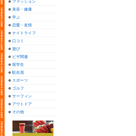
ファッション
美容・健康
学ぶ
恋愛・友情
ナイトライフ
口コミ
遊び
ビザ関連
留学生
駐在員
スポーツ
ゴルフ
サーフィン
アウトドア
その他