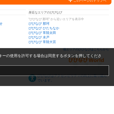
このページのトップへ
身近なエリアのびびなび
"びびなび 那珂" から近いエリアを表示中
せ
びびなび 那珂
びびなび ひたちなか
びびなび 常陸太田
びびなび 水戸
びびなび 常陸大宮
他エリアのびびなびはこちらから
キーの使用を許可する場合は同意するボタンを押してくださ
びびなびはアクセシビリティの向上に取り組ん
でいます。
日本語
English
español
ภาษาไทย
한국어
中文