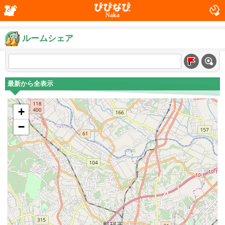
Naka
ルームシェア
最新から全表示
+
−