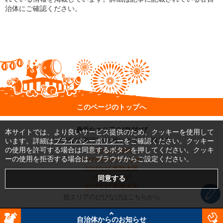
治体にご確認ください。
このページのトップへ
身近なエリアのびびなび
本サイトでは、より良いサービス提供のため、クッキーを使用して
"びびなび 那珂" から近いエリアを表示中
います。詳細は
プライバシーポリシー
をご確認ください。クッキー
の使用を許可する場合は同意するボタンを押してください。クッキ
びびなび 那珂
ーの使用を拒否する場合は、ブラウザからご設定ください。
びびなび ひたちなか
びびなび 常陸太田
びびなび 水戸
びびなび 常陸大宮
他エリアのびびなびはこちらから
PC版
スマートフォン版
自治体からのお知らせ