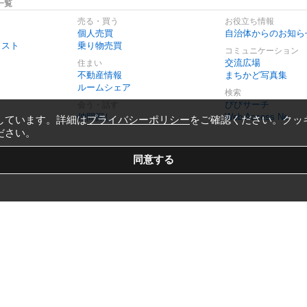
一覧
売る・買う
お役立ち情報
個人売買
自治体からのお知ら
リスト
乗り物売買
コミュニケーション
交流広場
住まい
不動産情報
まちかど写真集
ルームシェア
検索
びびサーチ
会う・話す
仲間探し
Web Access No.
しています。詳細は
プライバシーポリシー
をご確認ください。クッ
ださい。