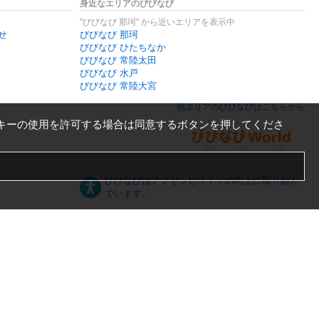
身近なエリアのびびなび
"びびなび 那珂" から近いエリアを表示中
せ
びびなび 那珂
びびなび ひたちなか
びびなび 常陸太田
びびなび 水戸
びびなび 常陸大宮
他エリアのびびなびはこちらから
キーの使用を許可する場合は同意するボタンを押してくださ
びびなびはアクセシビリティの向上に取り組ん
でいます。
日本語
English
español
ภาษาไทย
한국어
中文
PC版
スマートフォン版