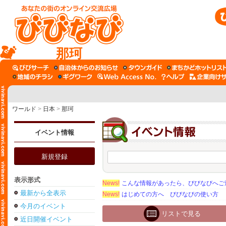
那珂
ワールド
>
日本
>
那珂
イベント情報
新規登録
表示形式
News!
こんな情報があったら、びびなびへご
最新から全表示
News!
はじめての方へ びびなびの使い方
今月のイベント
リストで見る
近日開催イベント