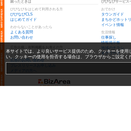
困ったときは
びびなびサービス
びびなびをはじめて利用される方
おでかけ
びびなびCLS
タウンガイド
はじめてガイド
まちかどホット
イベント情報
わからないことがあったら
よくある質問
生活情報
お問い合わせ
仕事探し
情報掲示板
広告出稿・有料掲載をお考えの方
地域のチラシ
本サイトでは、より良いサービス提供のため、クッキーを使用
ギグワーク
お気軽にご相談・お問い合わせ下さい
い。クッキーの使用を拒否する場合は、ブラウザからご設定く
広告のお問い合わせ
プレスリリースお申し込み
メディアの方へ