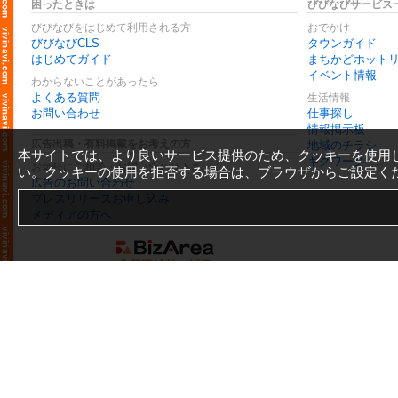
困ったときは
びびなびサービス
びびなびをはじめて利用される方
おでかけ
びびなびCLS
タウンガイド
はじめてガイド
まちかどホット
イベント情報
わからないことがあったら
よくある質問
生活情報
お問い合わせ
仕事探し
情報掲示板
広告出稿・有料掲載をお考えの方
地域のチラシ
本サイトでは、より良いサービス提供のため、クッキーを使用
ギグワーク
お気軽にご相談・お問い合わせ下さい
い。クッキーの使用を拒否する場合は、ブラウザからご設定く
広告のお問い合わせ
プレスリリースお申し込み
メディアの方へ