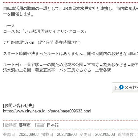
自転車活用の取組の一環として、JR東日本水戸支社と連携し、市内飲食店
ーを開催します。
コース
コース名:『いぃ那珂周遊サイクリングコース』
走行距離:約37km （約4時間 滞在時間含む）
スタート時間や決まったルートはありません。開催期間内のお好きな日時
ルート例）上菅谷駅→一の関ため池親水公園→常福寺→割烹おかざき→静神社
清水洞の上公園→蕎麦五楽亭→パン工房ぐるぐる→上菅谷駅
[お問い合わせ先]
https://www.city.naka.lg.jp/page/page009633.html
[登録者]
那珂市
[言語]
日本語
登録日 :
2023/09/08
掲載日 :
2023/09/08
変更日 :
2023/09/08
総閲覧数 : 