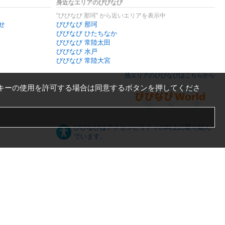
身近なエリアのびびなび
"びびなび 那珂" から近いエリアを表示中
せ
びびなび 那珂
びびなび ひたちなか
びびなび 常陸太田
びびなび 水戸
びびなび 常陸大宮
他エリアのびびなびはこちらから
キーの使用を許可する場合は同意するボタンを押してくださ
びびなびはアクセシビリティの向上に取り組ん
でいます。
日本語
English
español
ภาษาไทย
한국어
中文
PC版
スマートフォン版