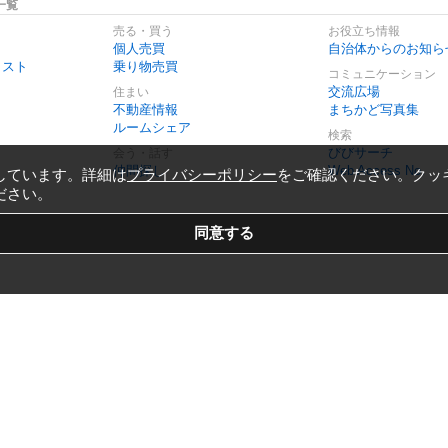
一覧
売る・買う
お役立ち情報
個人売買
自治体からのお知ら
リスト
乗り物売買
コミュニケーション
交流広場
住まい
不動産情報
まちかど写真集
ルームシェア
検索
びびサーチ
会う・話す
仲間探し
Web Access No.
しています。詳細は
プライバシーポリシー
をご確認ください。クッ
ださい。