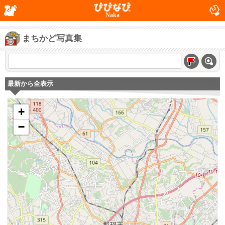
Naka
まちかど写真集
最新から全表示
+
−