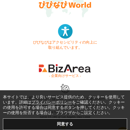
びびなびはアクセシビリティの向上に
取り組んでいます。
- 企業向けサービス -
本サイトでは、より良いサービス提供のため、クッキーを使用して
お問い合わせ
はじめてガイド
よくある質問
います。詳細は
プライバシーポリシー
をご確認ください。クッキー
利用規約
商標・著作権
プライバシーポリシー
の使用を許可する場合は同意するボタンを押してください。クッキ
ーの使用を拒否する場合は、ブラウザからご設定ください。
Copyright © 1999-2026 Vivid Navigation, Inc. All Rights Reserved.
Server US (44) @ Los Angeles Data Center