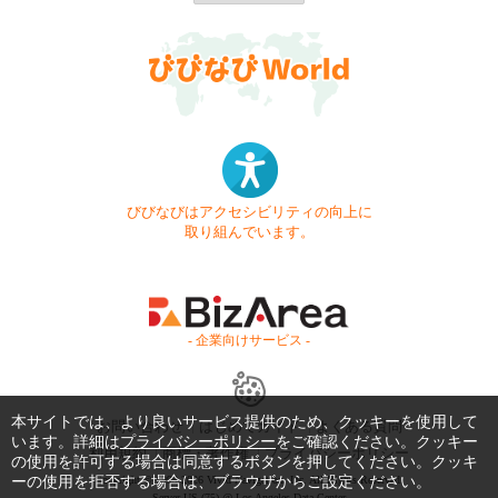
びびなびはアクセシビリティの向上に
取り組んでいます。
- 企業向けサービス -
本サイトでは、より良いサービス提供のため、クッキーを使用して
お問い合わせ
はじめてガイド
よくある質問
います。詳細は
プライバシーポリシー
をご確認ください。クッキー
利用規約
商標・著作権
プライバシーポリシー
の使用を許可する場合は同意するボタンを押してください。クッキ
ーの使用を拒否する場合は、ブラウザからご設定ください。
Copyright © 1999-2026 Vivid Navigation, Inc. All Rights Reserved.
Server US (75) @ Los Angeles Data Center