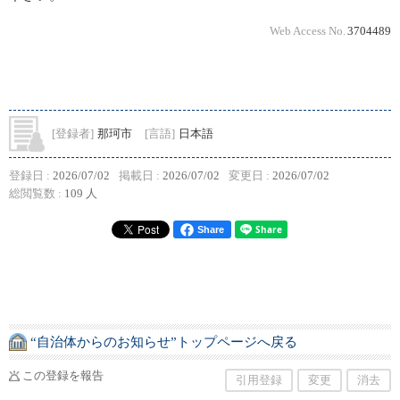
Web Access No.
3704489
[登録者]
那珂市
[言語]
日本語
登録日 :
2026/07/02
掲載日 :
2026/07/02
変更日 :
2026/07/02
総閲覧数 :
109 人
Share
“自治体からのお知らせ”トップページへ戻る
この登録を報告
引用登録
変更
消去